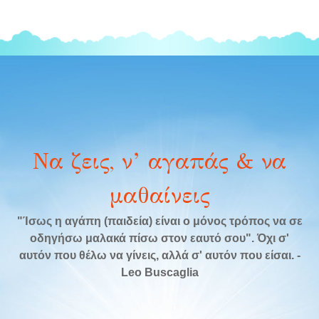
Να ζεις, ν’ αγαπάς & να
μαθαίνεις
"Ίσως η αγάπη (παιδεία) είναι ο μόνος τρόπος να σε
οδηγήσω μαλακά πίσω στον εαυτό σου". Όχι σ'
αυτόν που θέλω να γίνεις, αλλά σ' αυτόν που είσαι. -
Leo Buscaglia