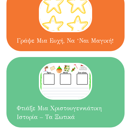
Γράψε Μια Ευχή, Να ‘ναι Μαγική!
Φτιάξε Μια Χριστουγεννιάτικη
Ιστορία – Τα Ξωτικά