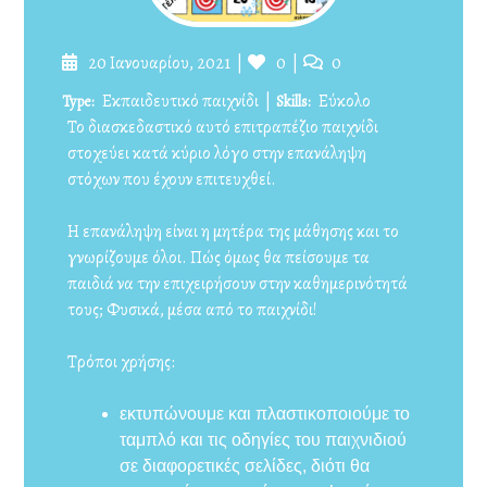
Likes
Comments
20 Ιανουαρίου, 2021
0
0
Εκπαιδευτικό παιχνίδι
Εύκολο
Type:
Skills:
Το διασκεδαστικό αυτό επιτραπέζιο παιχνίδι
στοχεύει κατά κύριο λόγο στην επανάληψη
στόχων που έχουν επιτευχθεί.
Η επανάληψη είναι η μητέρα της μάθησης και το
γνωρίζουμε όλοι. Πώς όμως θα πείσουμε τα
παιδιά να την επιχειρήσουν στην καθημερινότητά
τους; Φυσικά, μέσα από το παιχνίδι!
Τρόποι χρήσης:
εκτυπώνουμε και πλαστικοποιούμε το
ταμπλό και τις οδηγίες του παιχνιδιού
σε διαφορετικές σελίδες, διότι θα