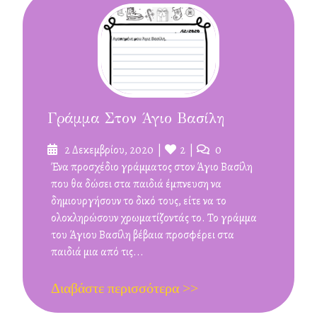
Γράμμα Στον Άγιο Βασίλη
Δημοσιεύτηκε
Likes
Σχόλια
2 Δεκεμβρίου, 2020
2
0
στις
Ένα προσχέδιο γράμματος στον Άγιο Βασίλη
που θα δώσει στα παιδιά έμπνευση να
δημιουργήσουν το δικό τους, είτε να το
ολοκληρώσουν χρωματίζοντάς το. Το γράμμα
του Άγιου Βασίλη βέβαια προσφέρει στα
παιδιά μια από τις...
Διαβάστε περισσότερα >>