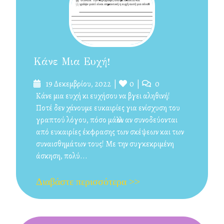
Κάνε Μια Ευχή!
Δημοσιεύτηκε
Likes
Σχόλια
19 Δεκεμβρίου, 2022
0
0
στις
Κάνε μια ευχή κι ευχήσου να βγει αληθινή!
Ποτέ δεν χάνουμε ευκαιρίες για ενίσχυση του
γραπτού λόγου, πόσο μάλλον αν συνοδεύονται
από ευκαιρίες έκφρασης των σκέψεων και των
συναισθημάτων τους! Με την συγκεκριμένη
άσκηση, πολύ...
Διαβάστε περισσότερα >>