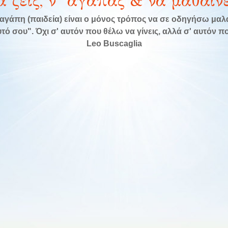
α ζεις, ν’ αγαπάς & να μαθαίνε
αγάπη (παιδεία) είναι ο μόνος τρόπος να σε οδηγήσω μα
τό σου". Όχι σ' αυτόν που θέλω να γίνεις, αλλά σ' αυτόν που
Leo Buscaglia