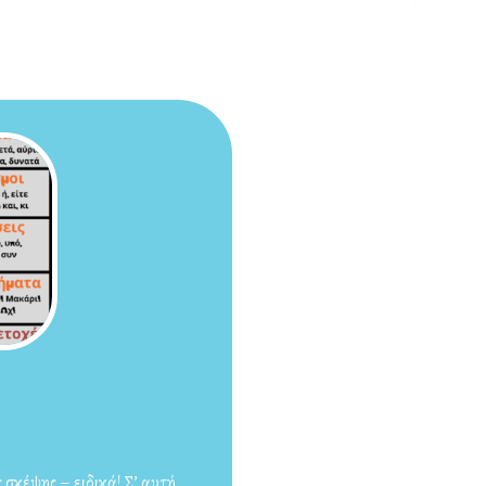
 σκέψης – ειδικά! Σ’ αυτή