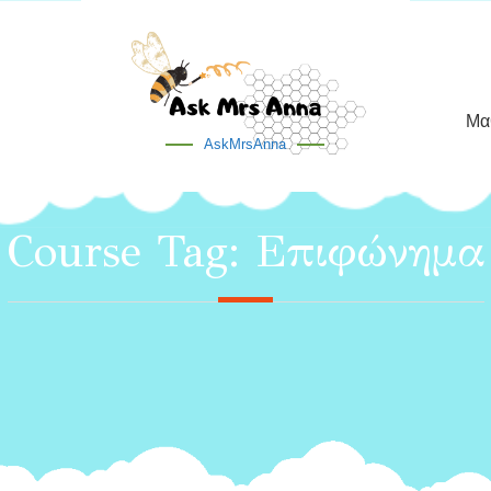
Μα
AskMrsAnna
Course Tag:
Επιφώνημα