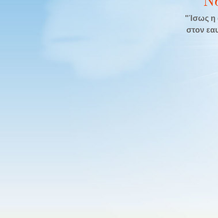
Ν
"Ίσως η 
στον εαυ