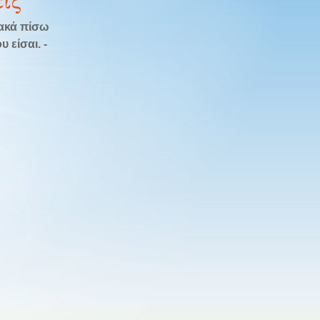
ις
λακά πίσω
 είσαι. -