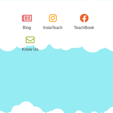
Μεταπηδήστε
στο
περιεχόμενο
Blog
InstaTeach
TeachBook
Know Us