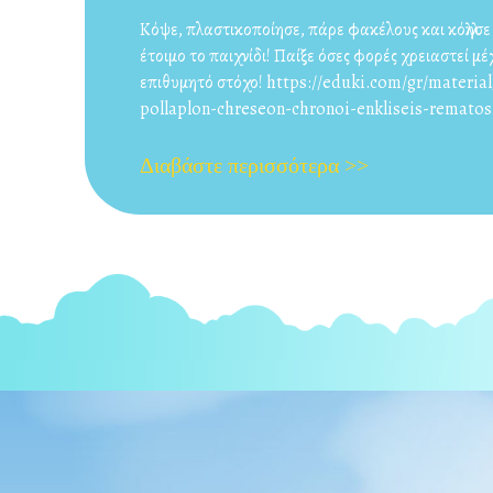
στις
Κόψε, πλαστικοποίησε, πάρε φακέλους και κόλλησ
έτοιμο το παιχνίδι! Παίξε όσες φορές χρειαστεί μέ
επιθυμητό στόχο! https://eduki.com/gr/material
pollaplon-chreseon-chronoi-enkliseis-rematos
Διαβάστε περισσότερα >>