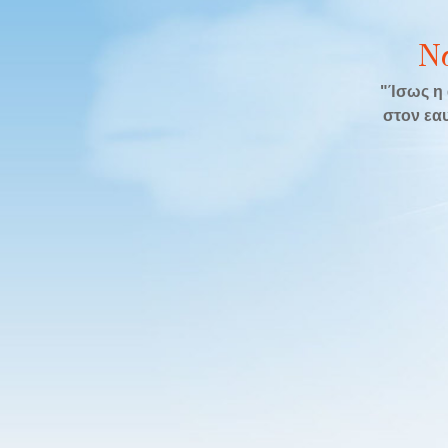
Ν
"Ίσως η 
στον εαυ