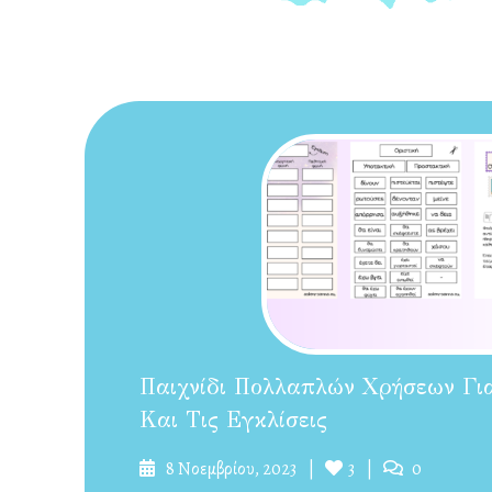
Παιχνίδι Πολλαπλών Χρήσεων Γι
Και Τις Εγκλίσεις
Δημοσιεύτηκε
Likes
Σχόλια
8 Νοεμβρίου, 2023
3
0