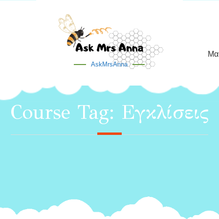
Μα
AskMrsAnna
Course Tag:
Εγκλίσεις