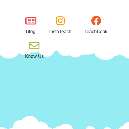
Μεταπηδήστε
στο
περιεχόμενο
Blog
InstaTeach
TeachBook
Know Us