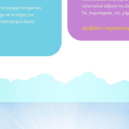
τελευταίων τάξεων του Δη
ε τα γραμματόσημα και
Τα_παρεπόμενα_του_ρήμ
χρι να πετύχεις τον
/993036/paichnidi-
Διαβάστε περισσότε