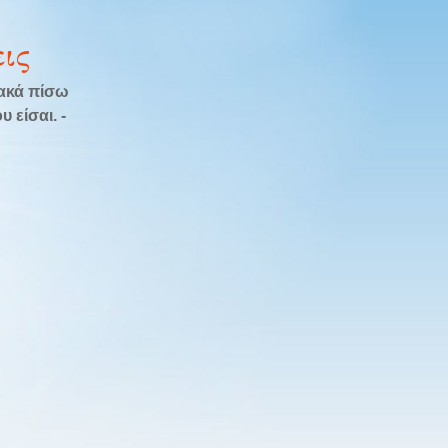
ις
λακά πίσω
 είσαι. -