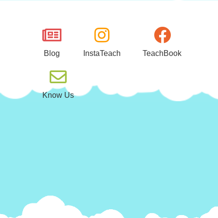
Μεταπηδήστε
στο
περιεχόμενο
Blog
InstaTeach
TeachBook
Know Us