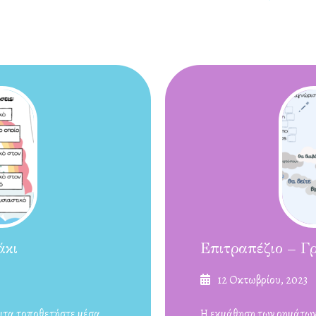
άκι
Επιτραπέζιο – Γ
Δημοσιεύτηκε
12 Οκτωβρίου, 2023
στις
έπειτα τοποθετήστε μέσα
Η εκμάθηση των ρημάτων 