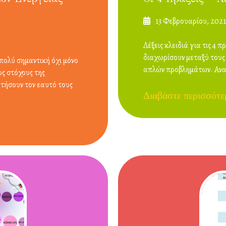
Δημοσιεύτηκε
13 Φεβρουαρίου, 2021
στις
Λέξεις κλειδιά για τις 4 
διαχωρίσουν μεταξύ τους 
πολύ σημαντική όχι μόνο
απλών προβλημάτων. Αναρ
υς στόχους της
ετήσουν τον εαυτό τους
Διαβάστε περισσότε