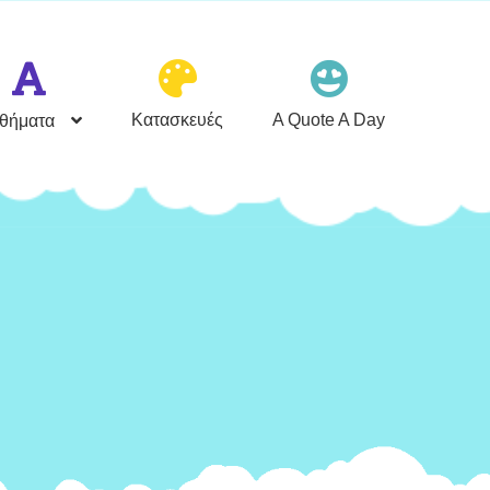
Κατασκευές
A Quote A Day
θήματα