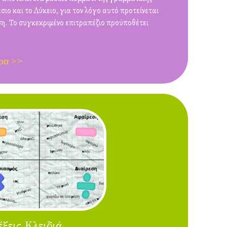
σιο και το Λύκειο, για τον λόγο αυτό προτείνεται
ση. Το συγκεκριμένο επιτραπέζιο προϋποθέτει
ρα >>
έξεις Κλειδιά