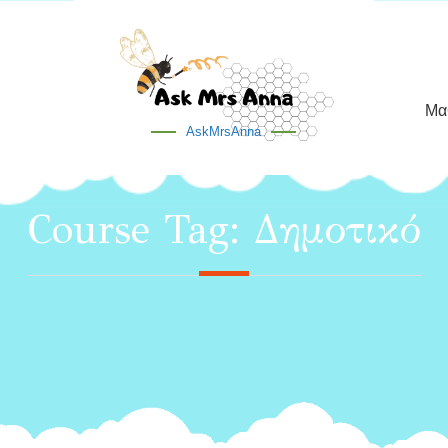
Μα
AskMrsAnna
Course Tag:
Δημοτικό