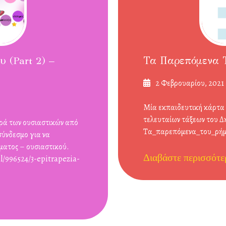
 (part 2) –
Τα Παρεπόμενα Τ
Δημοσιεύτηκε
2 Φεβρουαρίου, 2021
στις
Μία εκπαιδευτική κάρτα 
τελευταίων τάξεων του Δη
φορά των ουσιαστικών από
Τα_παρεπόμενα_του_ρήμ
σύνδεσμο για να
ήματος – ουσιαστικού.
Διαβάστε περισσότε
l/996524/3-epitrapezia-