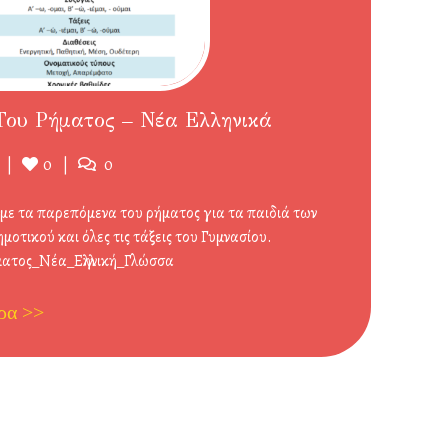
ου Ρήματος – Νέα Ελληνικά
Likes
Σχόλια
0
0
με τα παρεπόμενα του ρήματος για τα παιδιά των
μοτικού και όλες τις τάξεις του Γυμνασίου.
ατος_Νέα_Ελληνική_Γλώσσα
ρα >>