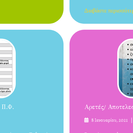
Διαβάστε περισσότε
 Π.Φ.
Αρετές/ Αποτελε
Δημοσιεύτηκε
8 Ιανουαρίου, 2021
στις