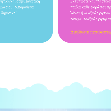
γητική και στην Παθητική
Εκτυπώστε και πλαστικοπ
γυμνασίου. Μπορούν να
παιδιά κάθε φορά που π
υ δημοτικού
λόγου ή να αξιολογήσουν 
τους (αυτοαξιολόγηση/ α
Διαβάστε περισσότε