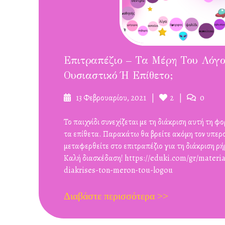
Επιτραπέζιο – Τα Μέρη Του Λόγου
Ουσιαστικό Ή Επίθετο;
Δημοσιεύτηκε
Likes
Σχόλια
13 Φεβρουαρίου, 2021
2
0
στις
Το παιχνίδι συνεχίζεται με τη διάκριση αυτή τη 
τα επίθετα. Παρακάτω θα βρείτε ακόμη τον υπερ
μεταφερθείτε στο επιτραπέζιο για τη διάκριση ρ
Καλή διασκέδαση! https://eduki.com/gr/materia
diakrises-ton-meron-tou-logou
Διαβάστε περισσότερα >>