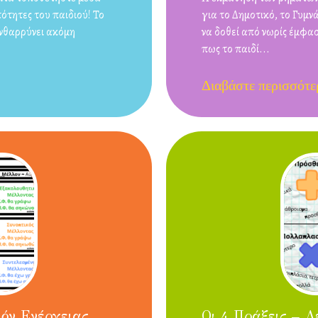
ότητες του παιδιού! Το
για το Δημοτικό, το Γυμνά
ενθαρρύνει ακόμη
να δοθεί από νωρίς έμφα
πως το παιδί...
Διαβάστε περισσότε
ιόν Ενέργειας
Οι 4 Πράξεις – Λ