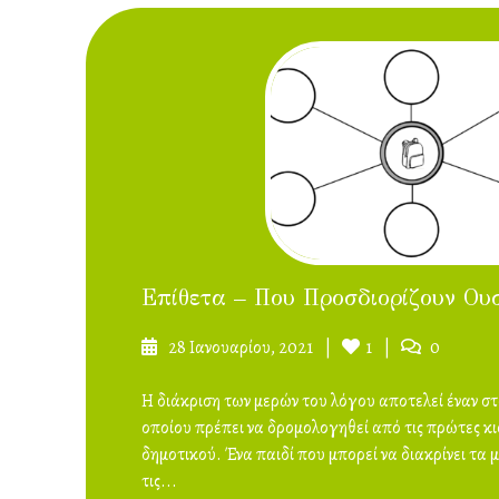
Επίθετα – Που Προσδιορίζουν Ου
Δημοσιεύτηκε
Likes
Σχόλια
28 Ιανουαρίου, 2021
1
0
στις
Η διάκριση των μερών του λόγου αποτελεί έναν σ
οποίου πρέπει να δρομολογηθεί από τις πρώτες κι
δημοτικού. Ένα παιδί που μπορεί να διακρίνει τα 
τις...