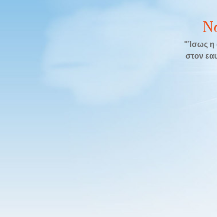
Ν
"Ίσως η 
στον εαυ