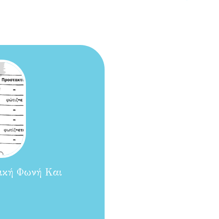
τική Φωνή Και