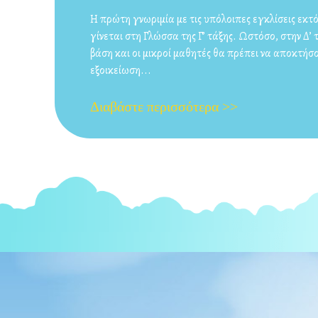
στις
Η πρώτη γνωριμία με τις υπόλοιπες εγκλίσεις εκτ
γίνεται στη Γλώσσα της Γ’ τάξης. Ωστόσο, στην Δ’
βάση και οι μικροί μαθητές θα πρέπει να αποκτήσ
εξοικείωση...
Διαβάστε περισσότερα >>