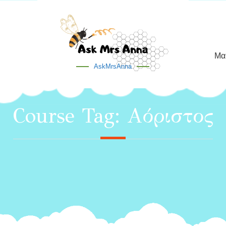
Μα
AskMrsAnna
Course Tag:
Αόριστος