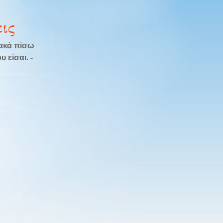
ις
λακά πίσω
 είσαι. -