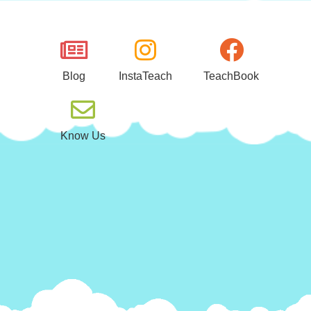
Μεταπηδήστε
στο
περιεχόμενο
Blog
InstaTeach
TeachBook
Know Us