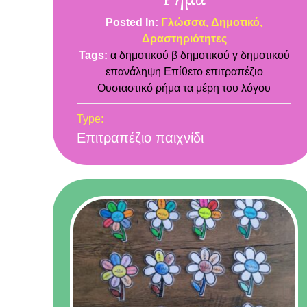
Posted In:
Γλώσσα
Δημοτικό
Δραστηριότητες
Tags:
α δημοτικού
β δημοτικού
γ δημοτικού
επανάληψη
Επίθετο
επιτραπέζιο
Ουσιαστικό
ρήμα
τα μέρη του λόγου
Type:
Επιτραπέζιο παιχνίδι