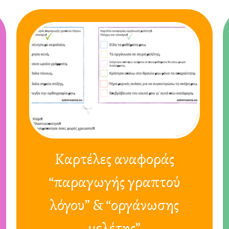
Καρτέλες αναφοράς
“παραγωγής γραπτού
λόγου” & “οργάνωσης
μελέτης”