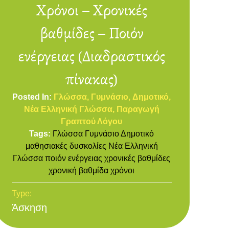
Χρόνοι – Χρονικές
βαθμίδες – Ποιόν
ενέργειας (Διαδραστικός
πίνακας)
Posted In:
Γλώσσα
Γυμνάσιο
Δημοτικό
Νέα Ελληνική Γλώσσα
Παραγωγή
Γραπτού Λόγου
Tags:
Γλώσσα
Γυμνάσιο
Δημοτικό
μαθησιακές δυσκολίες
Νέα Ελληνική
Γλώσσα
ποιόν ενέργειας
χρονικές βαθμίδες
χρονική βαθμίδα
χρόνοι
Type:
Άσκηση