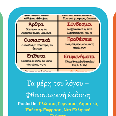
Τα μέρη του λόγου –
Φθινοπωρινή έκδοση
Posted In:
Γλώσσα
Γυμνάσιο
Δημοτικό
Έκθεση-Έκφραση
Νέα Ελληνική