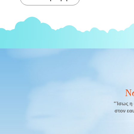
άρθρων
Ν
"Ίσως η 
στον εαυ