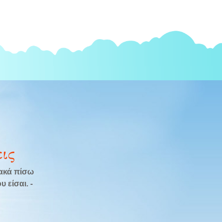
ις
λακά πίσω
 είσαι. -