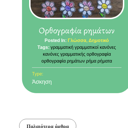
Ορθογραφία ρημάτων
Posted In:
Γλώσσα
Δημοτικό
Tags:
γραμματική
γραμματικοί κανόνες
κανόνες γραμματικής
ορθογραφία
ορθογραφία ρημάτων
ρήμα
ρήματα
Type:
Άσκηση
Πλοήγηση
Παλαιότερα άρθρα