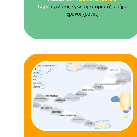
Tags:
εγκλίσεις
έγκλιση
επιτραπέζιο
ρήμα
χρόνοι
χρόνος