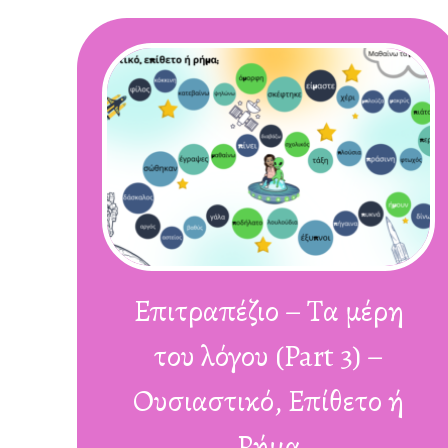
Επιτραπέζιο – Τα μέρη
του λόγου (Part 3) –
Ουσιαστικό, Επίθετο ή
Ρήμα