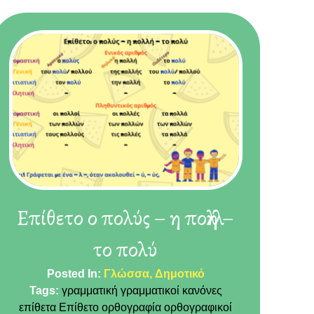
Eπίθετο ο πολύς – η πολλή –
το πολύ
Posted In:
Γλώσσα
Δημοτικό
Tags:
γραμματική
γραμματικοί κανόνες
επίθετα
Επίθετο
ορθογραφία
ορθογραφικοί