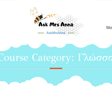
Μα
AskMrsAnna
Course Category:
Γλώσσ