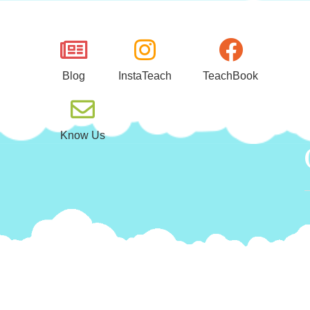
Μεταπηδήστε
στο
περιεχόμενο
Blog
InstaTeach
TeachBook
Know Us