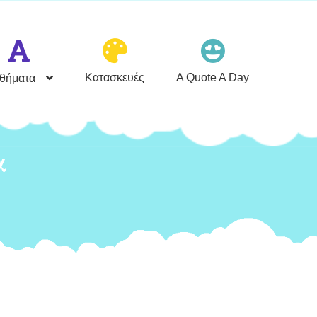
Κατασκευές
A Quote A Day
θήματα
α