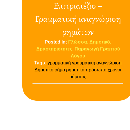
Επιτραπέζιο –
Γραμματική αναγνώριση
ρημάτων
Posted In:
Γλώσσα
Δημοτικό
Δραστηριότητες
Παραγωγή Γραπτού
Λόγου
Tags:
γραμματική
γραμματική αναγνώριση
Δημοτικό
ρήμα
ρηματικά πρόσωπα
χρόνοι
ρήματος