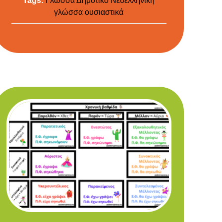
Tags:
Γλώσσα
Δημοτικό
Νεοελληνική
γλώσσα
ουσιαστικά