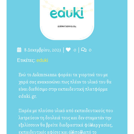
Δημοσιεύτηκε
Likes
Σχόλια
8 Δεκεμβρίου, 2023
0
0
στις
Με
Ετικέτες:
eduki
ετικέτα
Ενώ το Askmrsanna φοράει τα γιορτινά του με
χαρά σας ανακοινώνει πως πλέον το υλικό του θα
είναι διαθέσιμο στην εκπαιδευτική πλατφόρμα
eduki.gr.
Παρέα με πλούσιο υλικό από εκπαιδευτικούς που
λατρεύουν τη δουλειά τους και δεν σταματάν την
εξελίσσουν θα βρείτε διαδραστικά φύλλα εργασίας,
εκπαιδευτικές αφίσες και άλλα πολλά από το