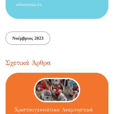
askmrsanna.eu.
Συνέχεια
Νοέμβριος 2023
ανάγνωσης
Σχετικά Άρθρα
Χριστουγεννιάτικα Αναμνηστικά